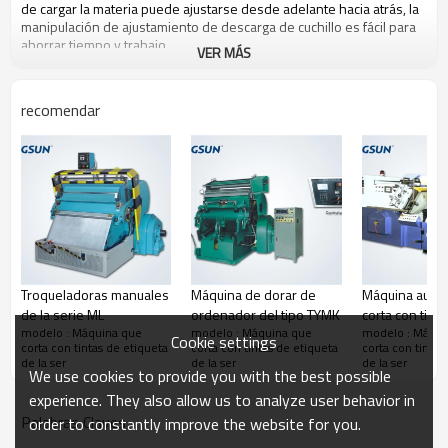
de cargar la materia puede ajustarse desde adelante hacia atrás, la
manipulación de ajustamiento de descarga de cuchillo es fácil para
ahorrar tiempo y trabajo.
VER MÁS
Parámetro técnico principal:
Tipo
130
150
220
28
Tamaño máximo de corte
150X150m
recomendar
90X65mm
100X100mm
19
con tintas
m
Tamaño mínimo de corte
87X57mm
55X40mm
95X60mm
10
con tintas
Recorrido de corte con
200mm
200mm
250mm
25
tintas
Fuerza nominal
12KN
16KN
30KN
40
Velocidad de trabajo
99mm/s
76mm/s
66mm/s
65
Potencia de motor
1.5kw
1.5kw
2.2kw
3k
Peso neto de máquina
285kg
300kg
360kg
56
Troqueladoras manuales
Máquina de dorar de
Máquina autom
1680X650
1700X650
1800X700
18
Tamaño exterior
de la serie ML
ordenador del tipo TYMK
corta con tint
X1230mm
X1230mm
X1360mm
X1
modelo : Máquina que
modelo : Máquina que
modelo : Máqui
Cookie settings
corta con tintas de etiqueta
corta con tintas de etiqueta
corta con tintas
de la ser
de la ser
de la ser
We use cookies to provide you with the best possible
experience. They also allow us to analyze user behavior in
Palabras Claves
order to constantly improve the website for you.