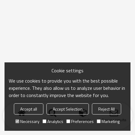
Cookie settings
We use cookies to provide you with the best possible
experience. They also allow us to analyze user behavior in
order to constantly improve the website for you.
Accept all
Accept Selection
Reject All
Inicio
búsqueda
categoría
Enviar consulta
Necessary
Analytics
Preferences
Marketing