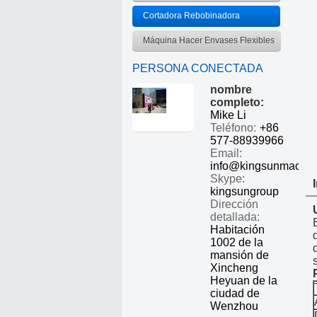
Cortadora Rebobinadora
Máquina Hacer Envases Flexibles
PERSONA CONECTADA
nombre
completo:
Mike Li
Teléfono:
+86
577-88939966
Email:
info@kingsunmachin
Skype:
kingsungroup
Dirección
detallada:
Habitación
1002 de la
mansión de
Xincheng
Heyuan de la
ciudad de
Wenzhou