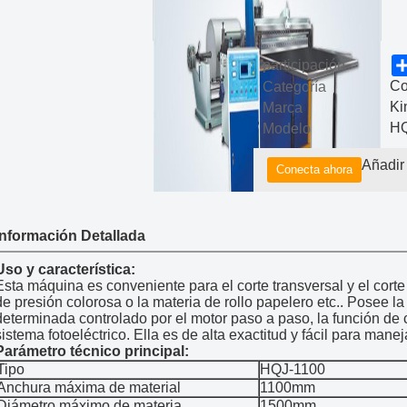
participación
Co
Categoría
Ki
Marca
HQ
Modelo
Añadir 
Conecta ahora
ery.com
Información Detallada
Uso y característica:
Esta máquina es conveniente para el corte transversal y el corte
de presión colorosa o la materia de rollo papelero etc.. Posee la
determinada controlado por el motor paso a paso, la función de 
sistema fotoeléctrico. Ella es de alta exactitud y fácil para manej
Parámetro técnico principal:
Tipo
HQJ-1100
Anchura máxima de material
1100mm
Diámetro máximo de materia
1500mm