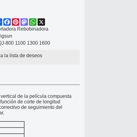
Share
Facebook
Pinterest
Mastodon
WhatsApp
X
rtadora Rebobinadora
ngsun
J-800 1100 1300 1600
a la lista de deseos
 vertical de la película compuesta
 función de corte de longitud
correctivo de seguimiento del
ar.