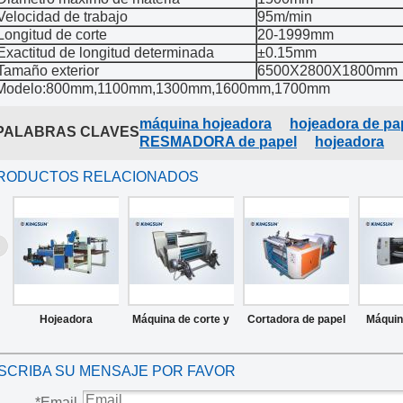
Velocidad de trabajo
95m/min
Longitud de corte
20-1999mm
Exactitud de longitud determinada
±0.15mm
Tamaño exterior
6500X2800X1800mm
Modelo:800mm,1100mm,1300mm,1600mm,1700mm
máquina hojeadora
hojeadora de pa
PALABRAS CLAVES
RESMADORA de papel
hojeadora
RODUCTOS RELACIONADOS
Hojeadora
Máquina de corte y
Cortadora de papel
Máquin
automatica
división de la cinta
de fax
división 
SCRIBA SU MENSAJE POR FAVOR
de carbón
alta 
*
Email