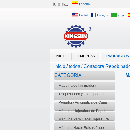
idioma:
Español
English
Français
العربية
INICIO
EMPRESA
PRODUCTOS
Inicio
/
todos
/
Cortadora Rebobinad
CATEGORÍA
M
Máquina de laminadora
Troqueladora y Estampadora
Caliente
Pegadora Automatica de Cajas
Máquina Hojeadora de Papel
Máquina Para Hacer Tapa Dura
Máquina Hacer Bolsas Papel