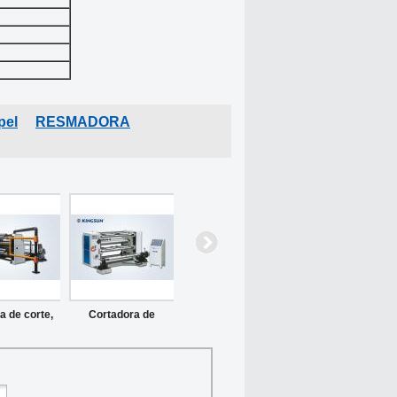
pel
RESMADORA
a de corte,
Cortadora de
y re-rollo de
división de película
velocidad
del tipo vertical