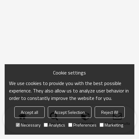
Cookie settings
We use cookies to provide you with the best possible
experience. They also allow us to analyze user behavior in
order to constantly improve the website for you.
Accept all
Accept Selection
Reject All
Inicio
búsqueda
categoría
Enviar consulta
Necessary
Analytics
Preferences
Marketing