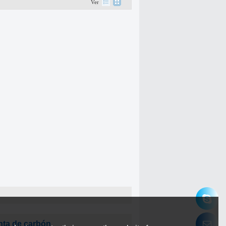
Ver
inta de carbón