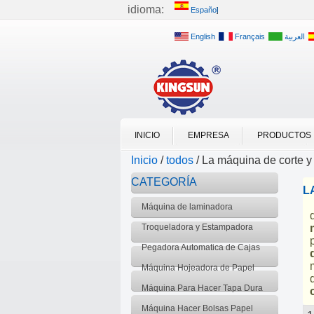
idioma:
Español
English
Français
العربية
INICIO
EMPRESA
PRODUCTOS
Inicio
/
todos
/
La máquina de corte y 
CATEGORÍA
L
Máquina de laminadora
Troqueladora y Estampadora
Caliente
Pegadora Automatica de Cajas
Máquina Hojeadora de Papel
Máquina Para Hacer Tapa Dura
Máquina Hacer Bolsas Papel