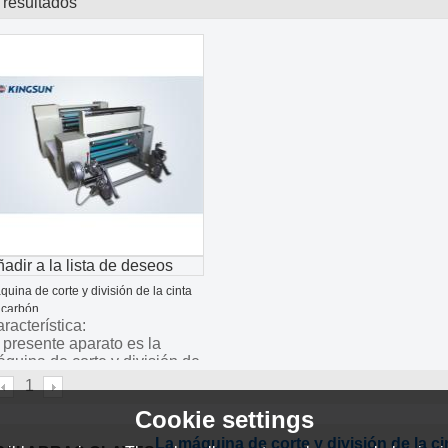
 resultados
lista
ery.com
adir a la lista de deseos
uina de corte y división de la cinta
 carbón
racterística:
 presente aparato es la
quina de corte y división de
 cinta de carbon más...
1
Cookie settings
La máquina de corte y división de la c