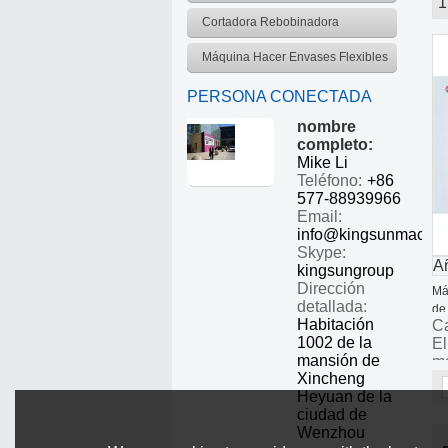
1
escaparate
Cortadora Rebobinadora
Máquina Hacer Envases Flexibles
PERSONA CONECTADA
nombre
completo:
Mike Li
Teléfono:
+86
577-88939966
Email:
info@kingsunmachin
Skype:
Añ
kingsungroup
Dirección
Máq
detallada:
de
Habitación
Ca
1002 de la
El
mansión de
má
Xincheng
la
Heyuan de la
ciudad de
Wenzhou